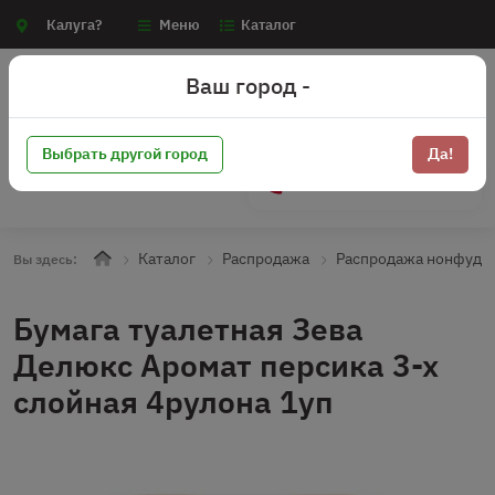
Калуга?
Меню
Каталог
Ваш город -
Выбрать другой город
Да!
+7 (910) 910-70-15
Каталог
Распродажа
Распродажа нонфуд
Вы здесь:
Бумага туалетная Зева
Делюкс Аромат персика 3-х
слойная 4рулона 1уп