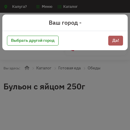
Калуга?
Меню
Каталог
Ваш город -
Выбрать другой город
Да!
+7 (910) 910-70-15
Каталог
Готовая еда
Обеды
Вы здесь:
Бульон с яйцом 250г