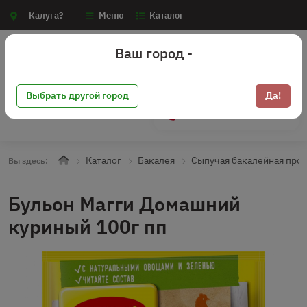
Калуга?
Меню
Каталог
Ваш город -
Выбрать другой город
Да!
+7 (910) 910-70-15
Каталог
Бакалея
Сыпучая бакалейная про
Вы здесь:
Бульон Магги Домашний
куриный 100г пп