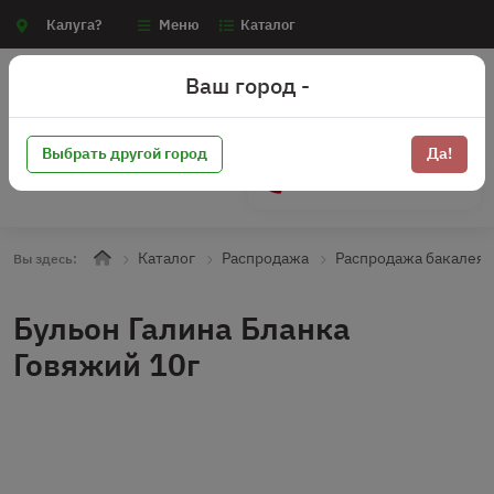
Калуга?
Меню
Каталог
Ваш город -
Выбрать другой город
Да!
+7 (910) 910-70-15
Каталог
Распродажа
Распродажа бакалея
Вы здесь:
Бульон Галина Бланка
Говяжий 10г