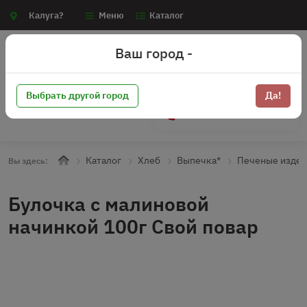
Калуга?
Меню
Каталог
Ваш город -
Выбрать другой город
Да!
+7 (910) 910-70-15
Каталог
Хлеб
Выпечка*
Печеные издел
Вы здесь:
Булочка с малиновой
начинкой 100г Свой повар