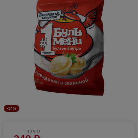
-34%
379 ₽