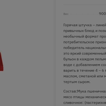
900
Вес
Горячая штучка – лине
привычных блюд и пози
необычный формат прод
потребительское призн
победитель национальн
это яркий современный
бульон в каждом пельм
воде с добавлением сол
варить в течение 4 – 6
маслом, сметаной или 
тертым сыром.
Состав:Мука пшеничная
мясо птицы механическ
сливочное: (пастеризо