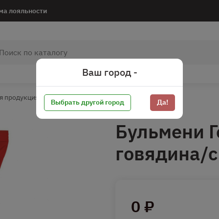
ма лояльности
Ваш город -
я продукция*
Пельмени*
Выбрать другой город
Да!
Бульмени Г
говядина/с
0 ₽