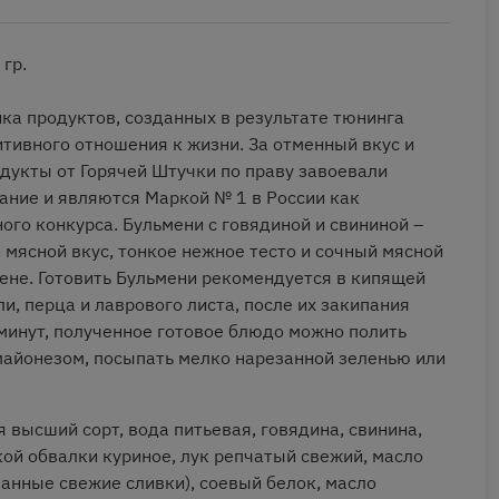
 гр.
йка продуктов, созданных в результате тюнинга
тивного отношения к жизни. За отменный вкус и
укты от Горячей Штучки по праву завоевали
ание и являются Маркой № 1 в России как
ого конкурса. Бульмени с говядиной и свининой –
 мясной вкус, тонкое нежное тесто и сочный мясной
ене. Готовить Бульмени рекомендуется в кипящей
и, перца и лаврового листа, после их закипания
 минут, полученное готовое блюдо можно полить
майонезом, посыпать мелко нарезанной зеленью или
 высший сорт, вода питьевая, говядина, свинина,
ой обвалки куриное, лук репчатый свежий, масло
ванные свежие сливки), соевый белок, масло