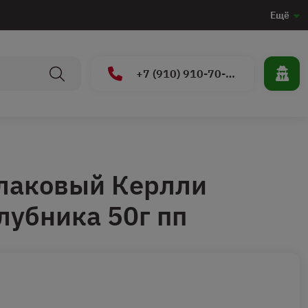
Ещё
+7 (910) 910-70-15
злаковый Керлли
убника 50г пп