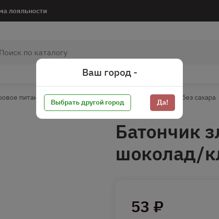
ма лояльности
Ваш город -
ровое питание*
Без сахара
Кондитерские изделия без сахара
Выбрать другой город
Да!
Батончик 
шоколад/кл
53 ₽