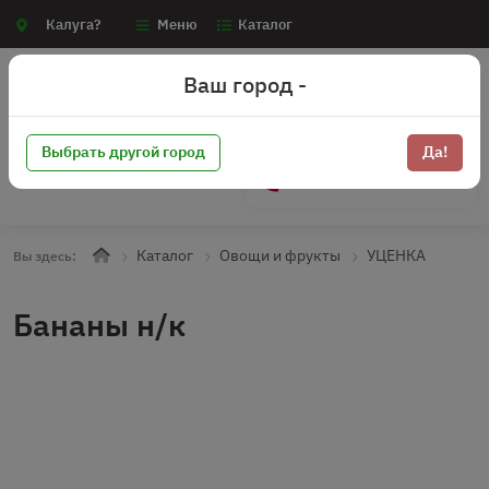
Калуга?
Меню
Каталог
Ваш город -
Выбрать другой город
Да!
+7 (910) 910-70-15
Каталог
Овощи и фрукты
УЦЕНКА
Вы здесь:
Бананы н/к