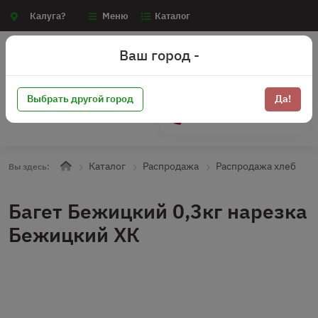
Калуга?
Меню
Каталог
Ваш город -
Выбрать другой город
Да!
+7 (910) 910-70-15
Каталог
Распродажа
Распродажа хлеб
Вы здесь:
Багет Бежицкий 0,3кг нарезка
Бежицкий ХК