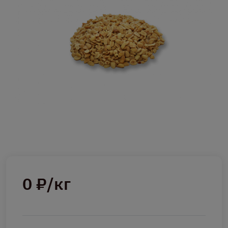
0 ₽/кг