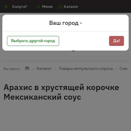
Калуга?
Меню
Каталог
Ваш город -
Выбрать другой город
Да!
+7 (910) 910-70-15
Каталог
Товары импульсного спроса
Снек
Вы здесь:
Арахис в хрустящей корочке
Мексиканский соус