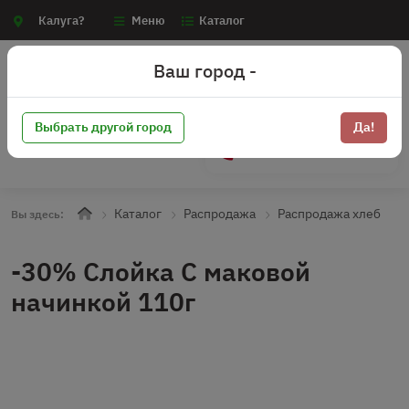
Калуга?
Меню
Каталог
Ваш город -
Выбрать другой город
Да!
+7 (910) 910-70-15
Каталог
Распродажа
Распродажа хлеб
Вы здесь:
-30% Слойка С маковой
начинкой 110г