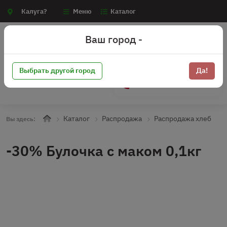
Калуга?
Меню
Каталог
Ваш город -
Выбрать другой город
Да!
+7 (910) 910-70-15
Каталог
Распродажа
Распродажа хлеб
Вы здесь:
-30% Булочка с маком 0,1кг