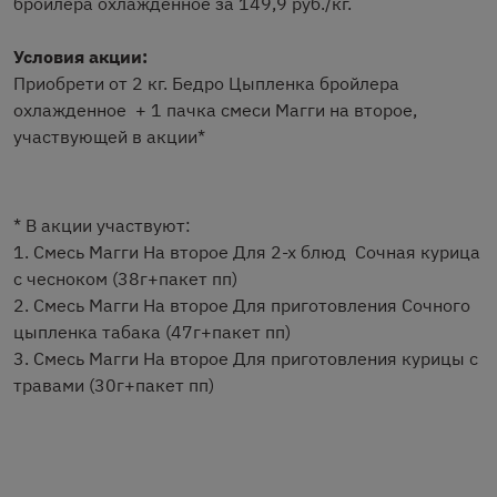
бройлера охлажденное за 149,9 руб./кг.
Условия акции:
Приобрети от 2 кг. Бедро Цыпленка бройлера
охлажденное + 1 пачка смеси Магги на второе,
участвующей в акции*
* В акции участвуют:
1. Смесь Магги На второе Для 2-х блюд Сочная курица
с чесноком (38г+пакет пп)
2. Смесь Магги На второе Для приготовления Сочного
цыпленка табака (47г+пакет пп)
3. Смесь Магги На второе Для приготовления курицы с
травами (30г+пакет пп)