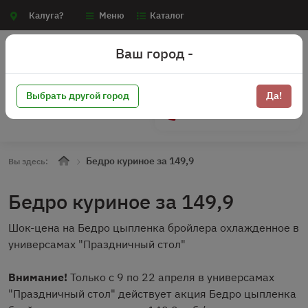
Калуга?
Меню
Каталог
Ваш город -
Выбрать другой город
Да!
+7 (910) 910-70-15
Бедро куриное за 149,9
Вы здесь:
Бедро куриное за 149,9
Шок-цена на Бедро цыпленка бройлера охлажденное в
универсамах "Праздничный стол"
Внимание!
Только с 9 по 22 апреля в универсамах
"Праздничный стол" действует акция Бедро цыпленка