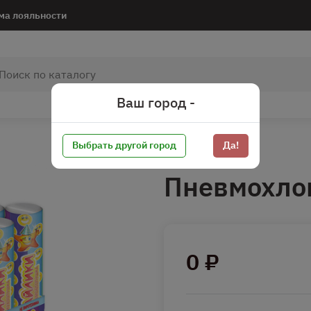
ма лояльности
Ваш город -
Выбрать другой город
Да!
Пневмохло
0 ₽