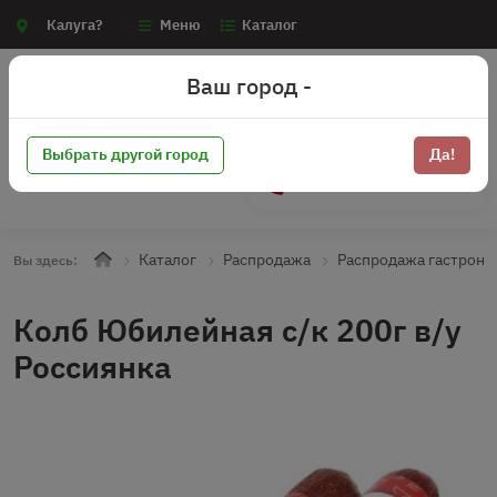
Калуга?
Меню
Каталог
Ваш город -
Выбрать другой город
Да!
+7 (910) 910-70-15
Каталог
Распродажа
Распродажа гастроно
Вы здесь:
Колб Юбилейная с/к 200г в/у
Россиянка