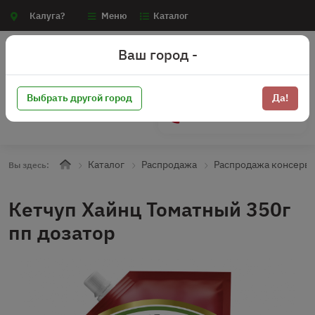
Калуга?
Меню
Каталог
Ваш город -
Выбрать другой город
Да!
+7 (910) 910-70-15
Каталог
Распродажа
Распродажа консерв
Вы здесь:
Кетчуп Хайнц Томатный 350г
пп дозатор