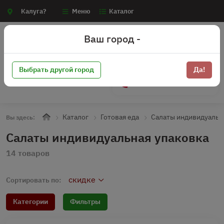
Калуга?
Меню
Каталог
Ваш город -
Выбрать другой город
Да!
+7 (910) 910-70-15
Каталог
Готовая еда
Салаты индивидуальн
Вы здесь:
Салаты индивидуальная упаковка
14 товаров
скидке
Сортировать по:
Категории
Фильтры