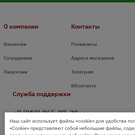
О компании
Контакты
Вакансии
Реквизиты
Сотрудники
Адреса магазинов
Лицензии
Телеграм
ВКонтакте
Служба поддержки
+7 (910) 865-97-20
Наш сайт использует файлы «cookie» для удобства по
+7 (4842) 704 555
«Cookie» представляют собой небольшие файлы, со