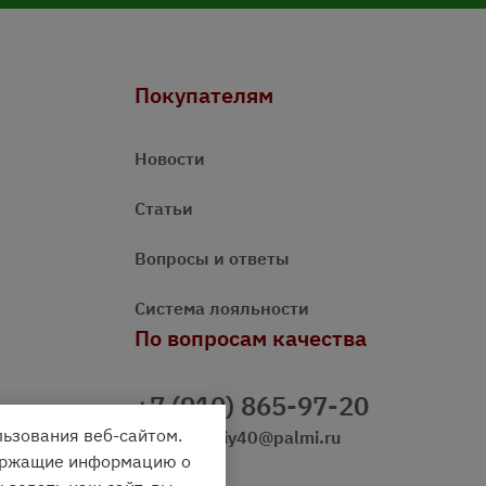
Покупателям
Новости
Статьи
Вопросы и ответы
Система лояльности
По вопросам качества
+7 (910) 865-97-20
льзования веб-сайтом.
prazdnichniy40@palmi.ru
держащие информацию о