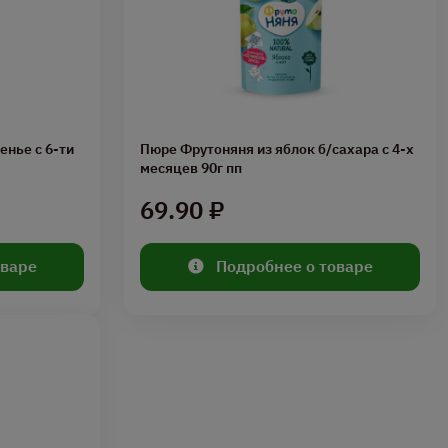
нье с 6-ти
Пюре Фрутоняня из яблок б/сахара с 4-х
месяцев 90г пп
69.90 ₽
оваре
Подробнее о товаре