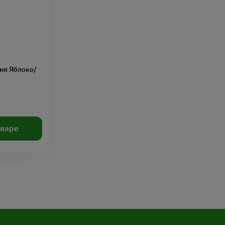
ня Яблоко/
оваре