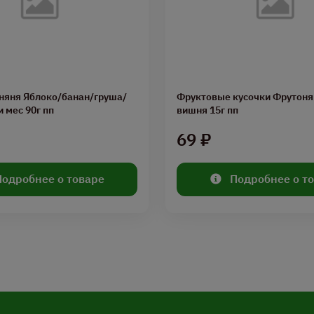
няня Яблоко/банан/груша/
Фруктовые кусочки Фрутоня
и мес 90г пп
вишня 15г пп
₽
69 ₽
Подробнее о товаре
Подробнее о т