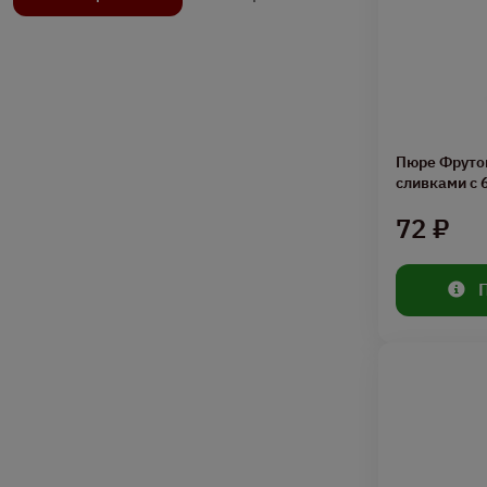
Пюре Фрутон
сливками с 
72 ₽