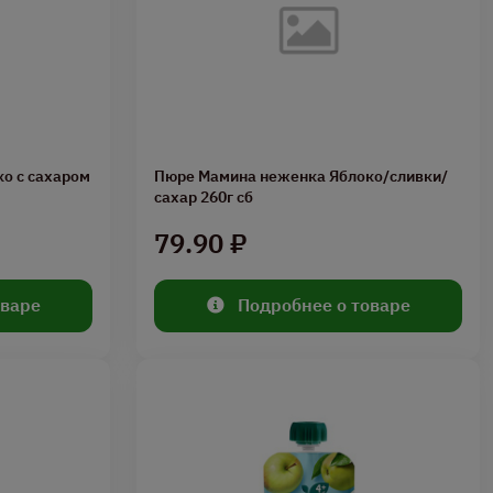
о с сахаром
Пюре Мамина неженка Яблоко/сливки/
сахар 260г сб
79.90 ₽
оваре
Подробнее о товаре