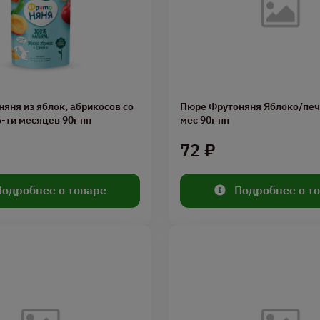
яня из яблок, абрикосов со
Пюре Фрутоняня Яблоко/пече
6-ти месяцев 90г пп
мес 90г пп
72 ₽
Подробнее о товаре
Подробнее о т