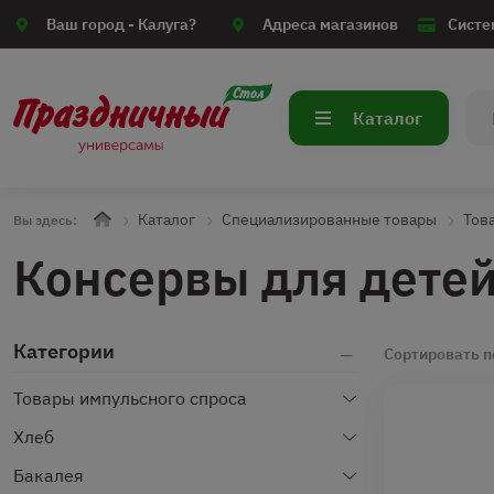
Ваш город -
Калуга?
Адреса магазинов
Систе
Каталог
Каталог
Специализированные товары
Тов
Вы здесь:
Консервы для дете
Категории
Сортировать п
Товары импульсного спроса
Хлеб
Бакалея