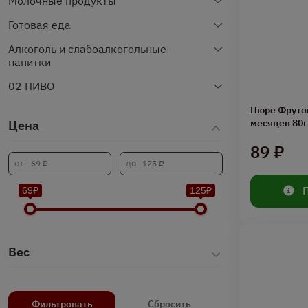
Молочные продукты
Готовая еда
Алкоголь и слабоалкогольные
напитки
02 ПИВО
Пюре Фрутон
месяцев 80г
Цена
89 ₽
69₽
125₽
Вес
Фильтровать
Сбросить