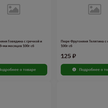
яня Говядина с гречкой и
Пюре Фрутоняня Телятина с овощами
8-ми месяцев 100г сб
100г сб
125 ₽
Подробнее о товаре
Подробнее о т