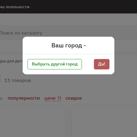
ма лояльности
Ваш город -
ары для детей*
Консервы для детей
Выбрать другой город
Да!
й
11 товаров
популярности
цене
скидке
о: