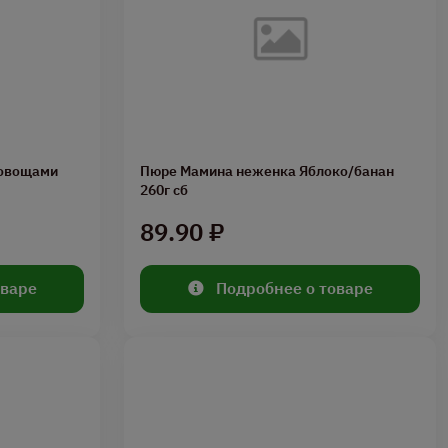
Пюре Мамина неженка Яблоко/банан
260г сб
89.90 ₽
оваре
Подробнее о товаре