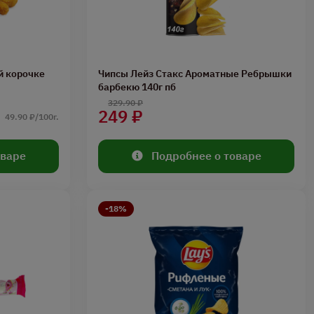
й корочке
Чипсы Лейз Стакс Ароматные Ребрышки
барбекю 140г пб
329.90 ₽
249 ₽
49.90 ₽/100г.
оваре
Подробнее о товаре
-18%