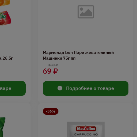
Мармелад Бон Пари жевательный
 26,5г
Машинки 75г пп
109 ₽
69 ₽
оваре
Подробнее о товаре
-36%