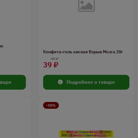
ые
Конфета-гель кислая Взрыв Мозга 20г
49 ₽
39 ₽
оваре
Подробнее о товаре
-18%