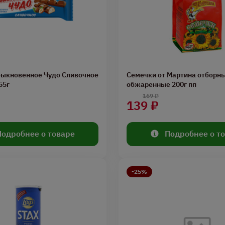
быкновенное Чудо Сливочное
Семечки от Мартина отборн
55г
обжаренные 200г пп
169 ₽
139 ₽
Подробнее о товаре
Подробнее о т
-25%