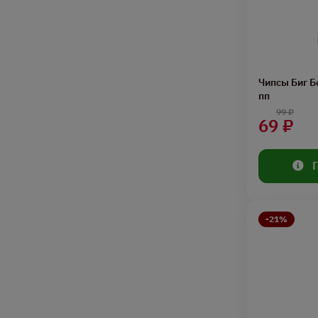
Чипсы Биг Б
пп
99 ₽
69 ₽
-21%