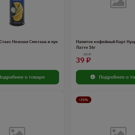
Стакс Нежная Сметана и лук
Напиток кофейный Карт Нуа
Латте 16г
52 ₽
39 ₽
Подробнее о товаре
Подробнее о т
-25%