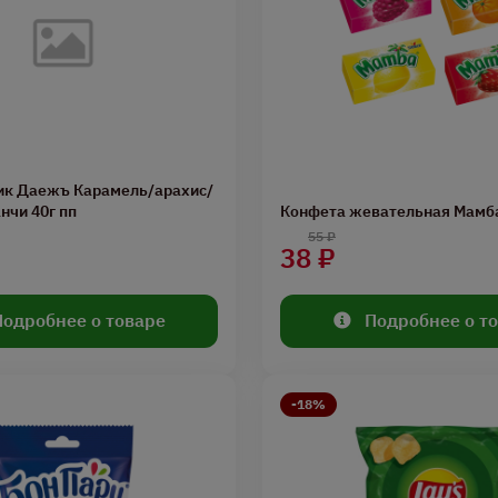
ик Даежъ Карамель/арахис/
нчи 40г пп
Конфета жевательная Мамба
55 ₽
38 ₽
Подробнее о товаре
Подробнее о т
-18%