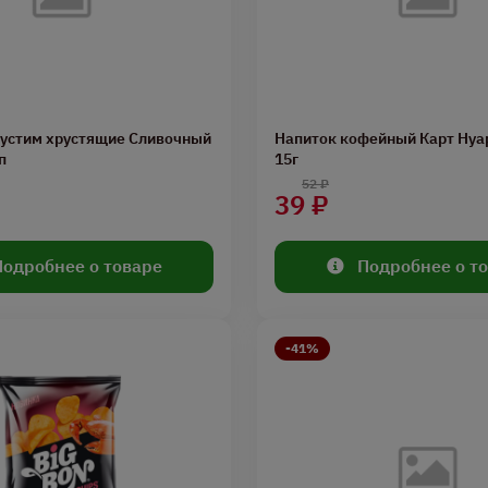
рустим хрустящие Сливочный
Напиток кофейный Карт Нуа
п
15г
52 ₽
39 ₽
Подробнее о товаре
Подробнее о т
-41%