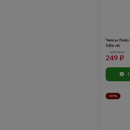
Чипсы Лейз 
140г пб
329.90 ₽
249 ₽
-17%