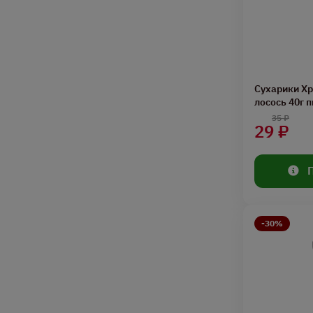
Сухарики Х
лосось 40г п
35 ₽
29 ₽
-30%