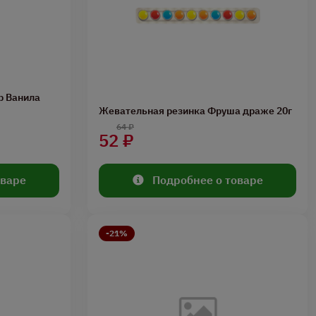
р Ванила
Жевательная резинка Фруша драже 20г
64 ₽
52 ₽
оваре
Подробнее о товаре
-21%