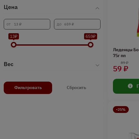
Цена
13₽
659₽
Леденцы Бо
75г пп
89 ₽
Вес
59 ₽
Фильтровать
Сбросить
-25%