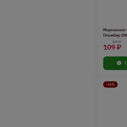
Мороженое 
Пломбир 10
139 ₽
109 ₽
-21%