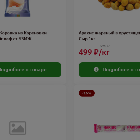
Коровка из Кореновки
Арахис жареный в хрустяще
0г ваф ст БЗМЖ
Сыр 1кг
575 ₽
499 ₽/кг
Подробнее о товаре
Подробнее о т
-16%