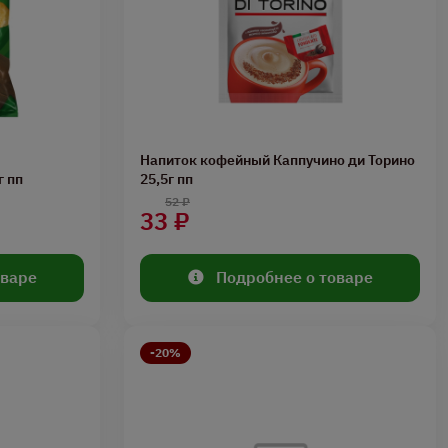
Напиток кофейный Каппучино ди Торино
г пп
25,5г пп
52 ₽
33 ₽
оваре
Подробнее о товаре
-20%