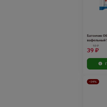
Батончик О
вафельный 
52 ₽
39 ₽
-24%