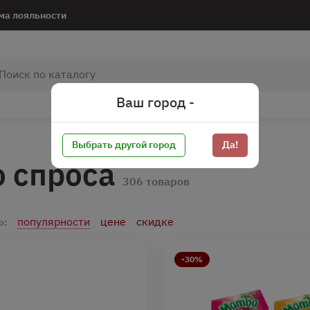
ма лояльности
Ваш город -
Выбрать другой город
Да!
о спроса
306 товаров
популярности
цене
скидке
о:
-30%