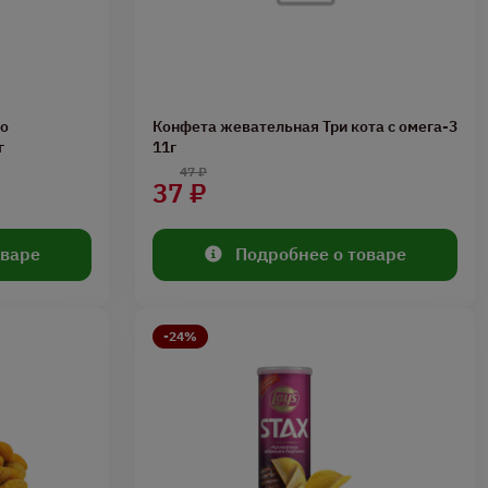
до
Конфета жевательная Три кота с омега-3
г
11г
47 ₽
37 ₽
оваре
Подробнее о товаре
-24%