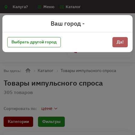
Калуга?
Меню
Каталог
Ваш город -
Выбрать другой город
Да!
+7 (910) 910-70-15
Каталог
Товары импульсного спроса
Вы здесь:
Товары импульсного спроса
305 товаров
цене
Сортировать по:
Категории
Фильтры