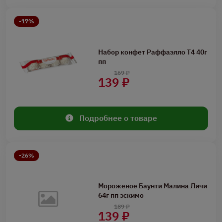
-17%
Набор конфет Раффаэлло Т4 40г
пп
169 ₽
139 ₽
Подробнее о товаре
-26%
Мороженое Баунти Малина Личи
64г пп эскимо
189 ₽
139 ₽