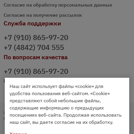
Согласие на обработку персональных данных
Согласие на получение рассылок
Служба поддержки
+7 (910) 865-97-20
+7 (4842) 704 555
По вопросам качества
+7 (910) 865-97-20
prazdnichniy40@palmi.ru
Наш сайт использует файлы «cookie» для
удобства пользования веб-сайтом. «Cookie»
представляют собой небольшие файлы,
содержащие информацию о предыдущих
Copyright © 2020 - 2026. Праздничный Стол.
посещениях веб-сайта. Продолжая использовать
Разработка и продвижение -
Vegas Studio
наш сайт, вы даете согласие на их обработку.