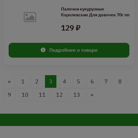
Палочки кукурузные
Королевские Для девочек 70г пп
129 ₽
Подробнее о товаре
«
1
2
3
4
5
6
7
8
9
10
11
12
13
»