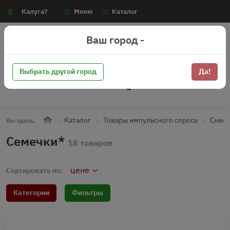
Калуга?
Меню
Каталог
Ваш город -
Выбрать другой город
Да!
+7 (910) 910-70-15
Каталог
Товары импульсного спроса
Снек
Вы здесь:
Семечки*
18 товаров
цене
Сортировать по:
Категории
Фильтры