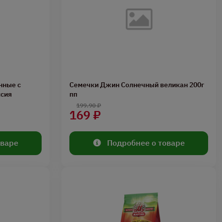
нные с
Семечки Джин Солнечный великан 200г
ссия
пп
199.90 ₽
169 ₽
оваре
Подробнее о товаре