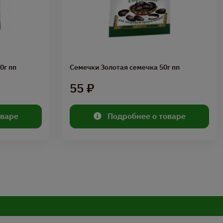
0г пп
Семечки Золотая семечка 50г пп
55 ₽
оваре
Подробнее о товаре