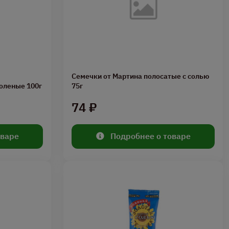
Семечки от Мартина полосатые с солью
оленые 100г
75г
74 ₽
оваре
Подробнее о товаре