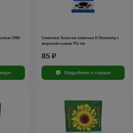
солью 200г
Семечки Золотая семечка К Пенному с
морской солью 75г пп
85 ₽
оваре
Подробнее о товаре