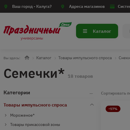
Ваш город -
Калуга?
Адреса магазинов
Систе
Каталог
Каталог
Товары импульсного спроса
Снек
Вы здесь:
Семечки*
18 товаров
Категории
Сортировать п
Товары импульсного спроса
-17%
Мороженое*
Товары прикассовой зоны