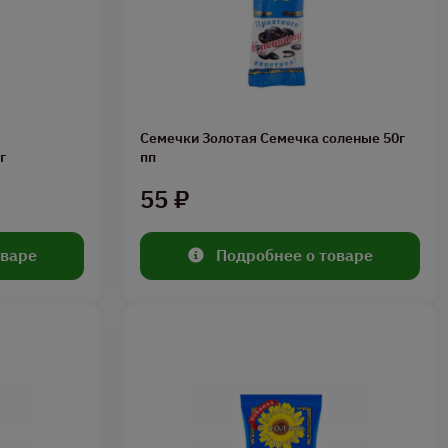
Семечки Золотая Семечка соленые 50г
г
пп
55 ₽
оваре
Подробнее о товаре