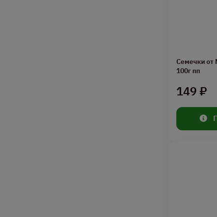
Семечки от 
100г пп
149 ₽