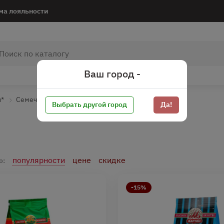
ма лояльности
Ваш город -
и*
Семечки*
Выбрать другой город
Да!
популярности
цене
скидке
о:
-15%