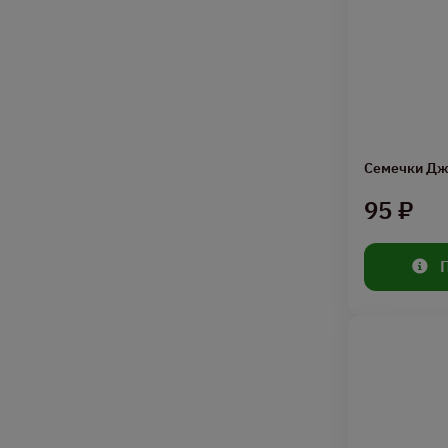
Семечки Дж
95 ₽