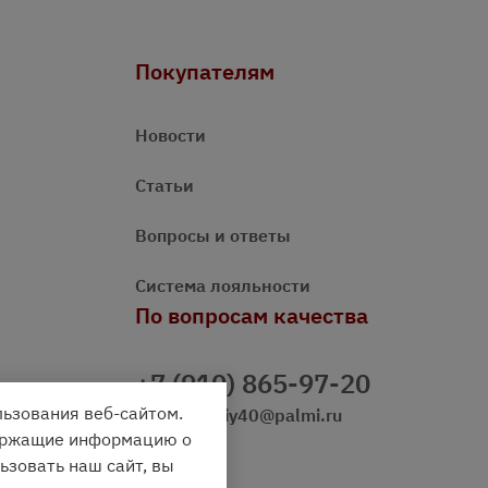
Покупателям
Новости
Статьи
Вопросы и ответы
Система лояльности
По вопросам качества
+7 (910) 865-97-20
льзования веб-сайтом.
prazdnichniy40@palmi.ru
держащие информацию о
зовать наш сайт, вы