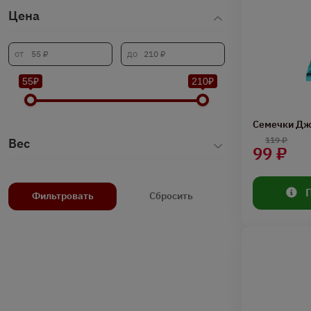
Цена
55₽
210₽
Семечки Дж
119 ₽
Вес
99 ₽
Фильтровать
Сбросить