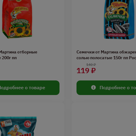
 Мартина отборные
Семечки от Мартина обжаре
 200г пп
солью полосатые 150г пп Ро
140 ₽
119 ₽
Подробнее о товаре
Подробнее о т