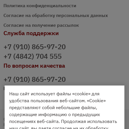
Политика конфиденциальности
Согласие на обработку персональных данных
Согласие на получение рассылок
Служба поддержки
+7 (910) 865-97-20
+7 (4842) 704 555
По вопросам качества
+7 (910) 865-97-20
prazdnichniy40@palmi.ru
Наш сайт использует файлы «cookie» для
удобства пользования веб-сайтом. «Cookie»
представляют собой небольшие файлы,
содержащие информацию о предыдущих
Copyright © 2020 - 2026. Праздничный Стол.
посещениях веб-сайта. Продолжая использовать
Разработка и продвижение -
Vegas Studio
наш сайт, вы даете согласие на их обработку.