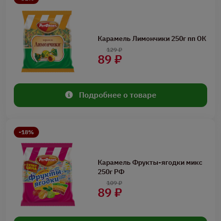
Карамель Лимончики 250г пп ОК
129 ₽
89 ₽
Подробнее о товаре
-18%
Карамель Фрукты-ягодки микс
250г РФ
109 ₽
89 ₽