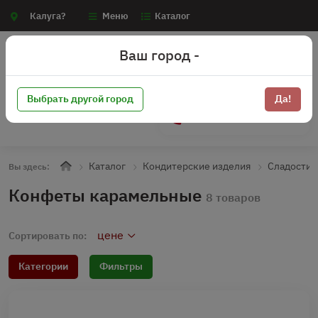
Калуга?
Меню
Каталог
Ваш город -
Выбрать другой город
Да!
+7 (910) 910-70-15
Каталог
Кондитерские изделия
Сладости
Вы здесь:
Конфеты карамельные
8 товаров
цене
Сортировать по:
Категории
Фильтры