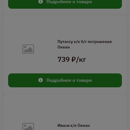
Подробнее о товаре
Путассу х/к б/г потрошеная
Океан
739 ₽/кг
Подробнее о товаре
Иваси х/к Океан