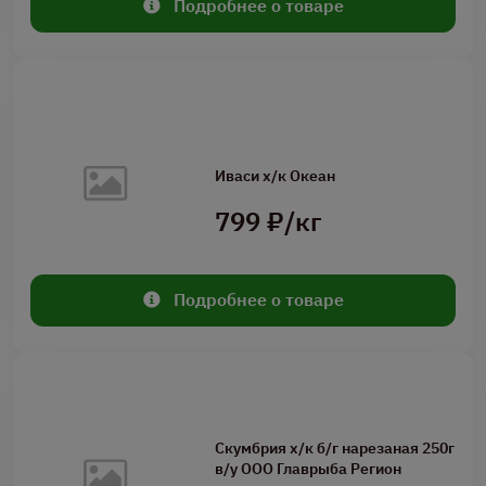
Подробнее о товаре
Иваси х/к Океан
799 ₽/кг
Подробнее о товаре
Скумбрия х/к б/г нарезаная 250г
в/у ООО Главрыба Регион