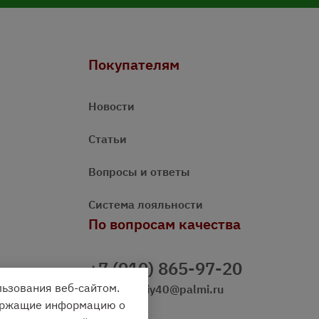
Покупателям
Новости
Статьи
Вопросы и ответы
Система лояльности
По вопросам качества
+7 (910) 865-97-20
льзования веб-сайтом.
prazdnichniy40@palmi.ru
держащие информацию о