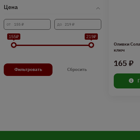
Цена
155₽
219₽
Оливки Сола
ключ
165 ₽
Фильтровать
Сбросить