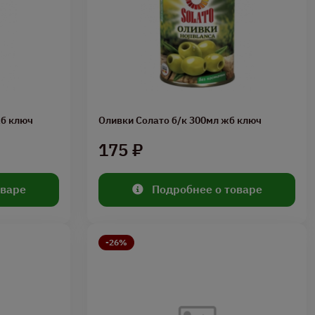
жб ключ
Оливки Солато б/к 300мл жб ключ
175 ₽
оваре
Подробнее о товаре
-26%