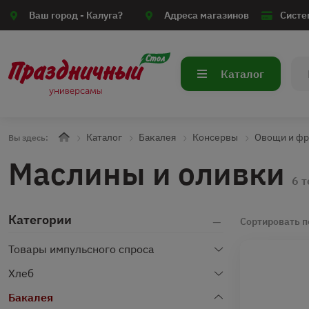
Ваш город -
Калуга?
Адреса магазинов
Систе
Каталог
Каталог
Бакалея
Консервы
Овощи и фр
Вы здесь:
Маслины и оливки
6 
Категории
Сортировать п
Товары импульсного спроса
Хлеб
Бакалея