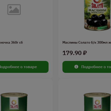
ночка 360г сб
Маслины Солато б/к 300мл 
179.90 ₽
Подробнее о товаре
Подробнее о т