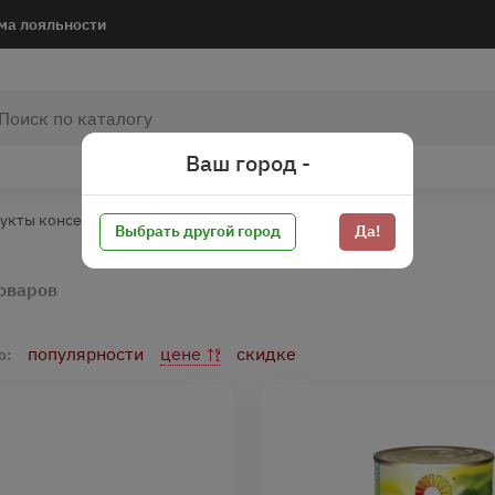
ма лояльности
Ваш город -
укты консервированные
Маслины и оливки
Выбрать другой город
Да!
товаров
популярности
цене
скидке
о: