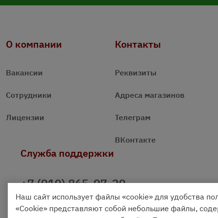
О компании
Контакты
Вакансии
Реквизиты
Сотрудники
Адреса магазинов
Лицензии
Телеграм
ВКонтакте
Служба поддержки
+7 (910) 865-97-20
Наш сайт использует файлы «cookie» для удобства по
+7 (4842) 704 555
«Cookie» представляют собой небольшие файлы, со