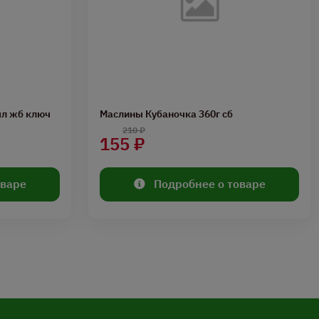
мл жб ключ
Маслины Кубаночка 360г сб
210 ₽
155 ₽
оваре
Подробнее о товаре