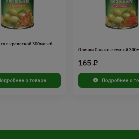
то с креветкой 300мл жб
Оливки Солато с семгой 300
165 ₽
Подробнее о товаре
Подробнее о т