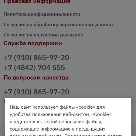
Правовая информация
Политика конфиденциальности
Согласие на обработку персональных данных
Согласие на получение рассылок
Служба поддержки
+7 (910) 865-97-20
+7 (4842) 704 555
По вопросам качества
+7 (910) 865-97-20
prazdnichniy40@palmi.ru
Наш сайт использует файлы «cookie» для
удобства пользования веб-сайтом. «Cookie»
представляют собой небольшие файлы,
содержащие информацию о предыдущих
Copyright © 2020 - 2026. Праздничный Стол.