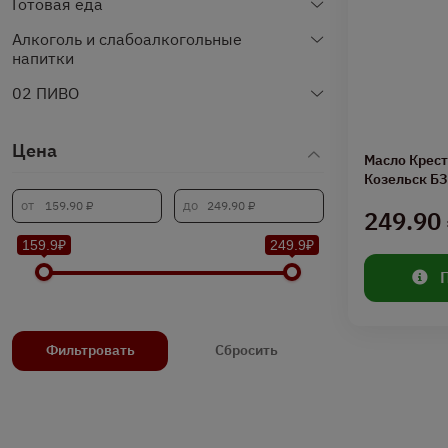
Готовая еда
Алкоголь и слабоалкогольные
напитки
02 ПИВО
Цена
Масло Крест
Козельск Б
249.90
159.9₽
249.9₽
Фильтровать
Сбросить