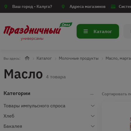
Ваш город -
Калуга?
Адреса магазинов
Систе
Каталог
Каталог
Молочные продукты
Масло, марг
Вы здесь:
Масло
4 товара
Категории
Сортировать п
Товары импульсного спроса
Хлеб
Бакалея