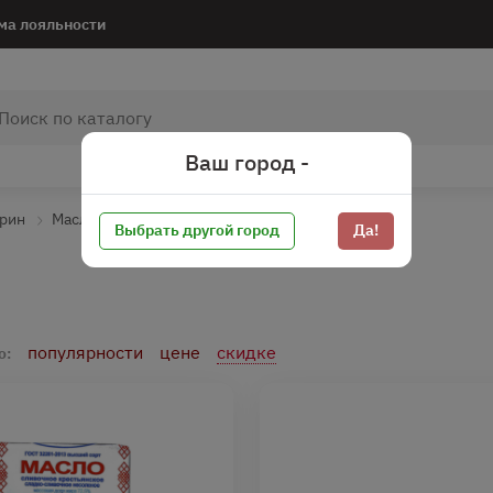
ма лояльности
Ваш город -
арин
Масло
Выбрать другой город
Да!
популярности
цене
скидке
о: