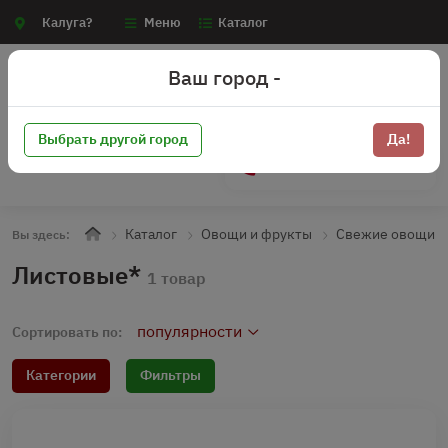
Калуга?
Меню
Каталог
Ваш город -
Выбрать другой город
Да!
+7 (910) 910-70-15
Каталог
Овощи и фрукты
Свежие овощи
Вы здесь:
Листовые*
1 товар
популярности
Сортировать по:
Категории
Фильтры