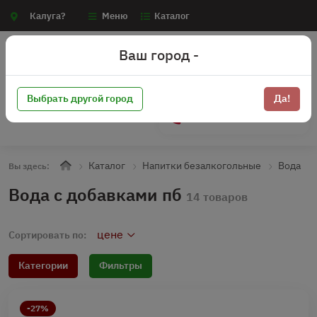
Калуга?
Меню
Каталог
Ваш город -
Выбрать другой город
Да!
+7 (910) 910-70-15
Каталог
Напитки безалкогольные
Вода
Вы здесь:
Вода с добавками пб
14 товаров
цене
Сортировать по:
Категории
Фильтры
-27%