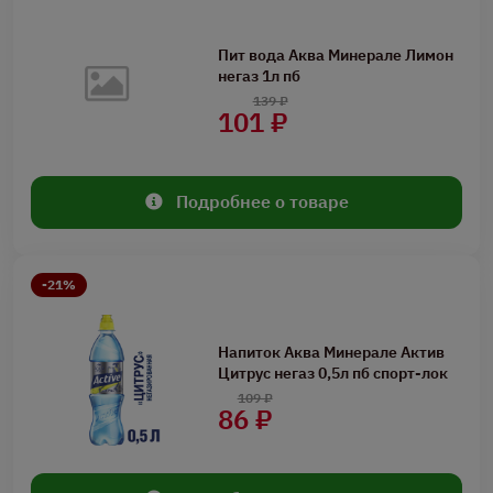
Пит вода Аква Минерале Лимон
негаз 1л пб
139 ₽
101 ₽
Подробнее о товаре
-21%
Напиток Аква Минерале Актив
Цитрус негаз 0,5л пб спорт-лок
109 ₽
86 ₽